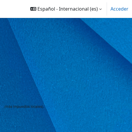
Español - Internacional ‎(es)‎
Acceder
ño
(más impuestos locales).