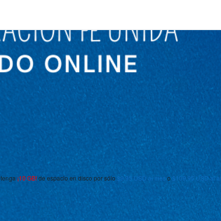
obtenga
¡10 GB!
de espacio en disco por sólo
$9,95 USD al mes
o
$109,95 USD al a