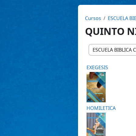
Cursos
ESCUELA BI
QUINTO N
Categorías
EXEGESIS
HOMILETICA